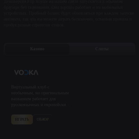
Демоверсия Flip Royale на нашем сайте запускается в обычном
браузере без скачивания. Она хорошо работает и на мобильных
устройствах. Пробный баланс будет обновляться при каждом запуске
автомата, так что вы можете играть бесконечно, осваивая правила и
пробуя разные стратегии ставок.
Казино
Слоты
Виртуальный клуб с
необычным, но оригинальным
названием работает для
русскоязычных и европейских
пользователей. Площадка
заинтересовала большое
ИГРАТЬ
ОБЗОР
количество посетителей сразу
же после запуска. Это
обусловлено…