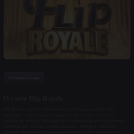
Оставить отзыв
О слоте Flip Royale
Flip Royale – слот от «Квикспин» в стиле казино «Роял». На
барабанах – классические номиналы карт, а также золотые и
серебряные монеты. Игра ведётся по привычным для поклонников
слотов десяти линиям на пяти барабанах. Интереса геймплею
добавляет функция подбрасывания монет, а также возможность