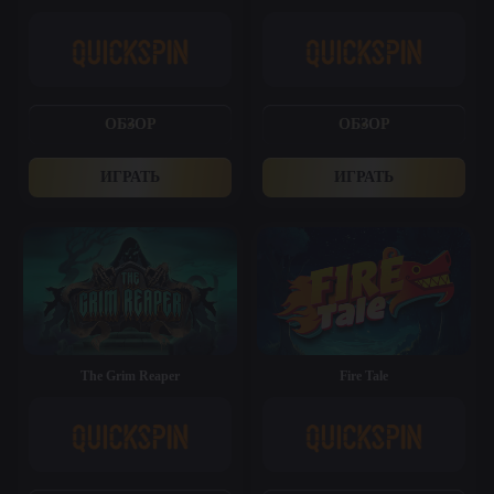
ОБЗОР
ОБЗОР
ИГРАТЬ
ИГРАТЬ
The Grim Reaper
Fire Tale