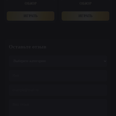
ОБЗОР
ОБЗОР
ИГРАТЬ
ИГРАТЬ
Оставьте отзыв