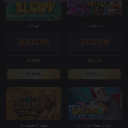
El Capy
Wild Beans
ОБЗОР
ОБЗОР
ИГРАТЬ
ИГРАТЬ
Savannah Fortune
Epic Fish Winter Catch