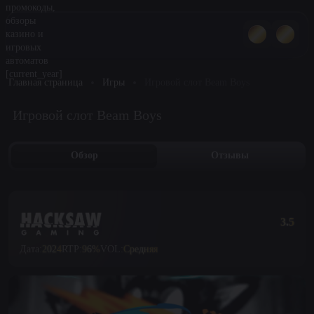
Главная страница
Игры
Игровой слот Beam Boys
Игровой слот Beam Boys
Обзор
Отзывы
3.5
Дата:
2024
RTP:
96%
VOL:
Средняя