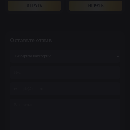
ИГРАТЬ
ИГРАТЬ
Оставьте отзыв