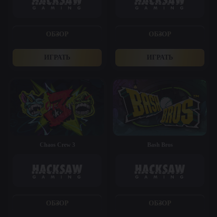
ОБЗОР
ОБЗОР
ИГРАТЬ
ИГРАТЬ
Chaos Crew 3
Bash Bros
ОБЗОР
ОБЗОР