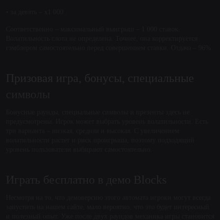
• за девять – х1 000
Соответственно – максимальный выигрыш – 1 000 ставок.
Волатильность слота не определена. Точнее, она корректируется
гэмблером самостоятельно перед совершением ставки. Отдача – 96%.
Призовая игра, бонусы, специальные
символы
Бонусные раунды, специальные символы и презенты здесь не
предусмотрены. Игрок может выбрать уровень волатильности. Есть
три варианта – низкая, средняя и высокая. С увеличением
волатильности растет и риск проигрыша, поэтому подходящий
уровень пользователи выбирают самостоятельно.
Играть бесплатно в демо Blocks
Несмотря на то, что демоверсию этого автомата игроки могут всегда
запустить на нашем сайте, мало вероятно, что это будет интересный
и полезный опыт. Уже после двух раундов механика игры становится