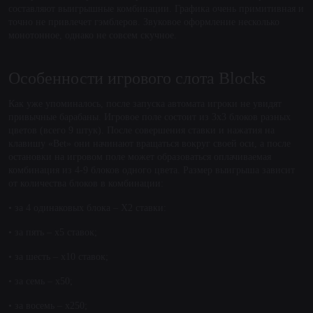
составляют выигрышные комбинации. Графика очень примитивная и
точно не привлечет гэмблеров. Звуковое оформление несколько
монотонное, однако не совсем скучное.
Особенности игрового слота Blocks
Как уже упоминалось, после запуска автомата игроки не увидят
привычные барабаны. Игровое поле состоит из 3х3 блоков разных
цветов (всего 9 штук). После совершения ставки и нажатия на
клавишу «Bet» они начинают вращаться вокруг своей оси, а после
остановки на игровом поле может образоваться оплачиваемая
комбинация из 4-9 блоков одного цвета. Размер выигрыша зависит
от количества блоков в комбинации:
• за 4 одинаковых блока – Х2 ставки:
• за пять – х5 ставок;
• за шесть – х10 ставок;
• за семь – х50;
• за восемь – х250;