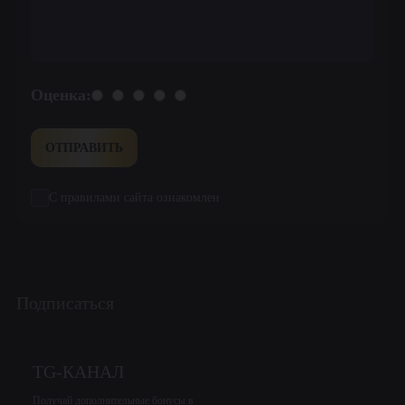
Оценка:
ОТПРАВИТЬ
С правилами сайта ознакомлен
Подписаться
TG-КАНАЛ
Получай дополнительные бонусы в