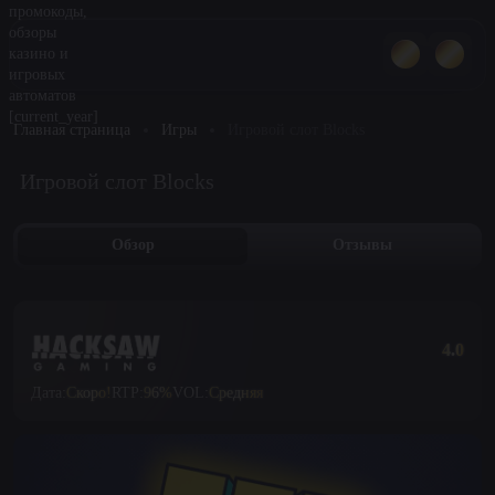
Главная страница
Игры
Игровой слот Blocks
Игровой слот Blocks
Обзор
Отзывы
4.0
Дата:
Скоро!
RTP:
96%
VOL:
Средняя