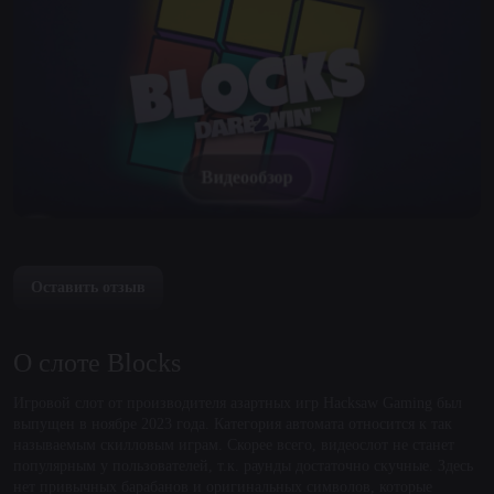
Видеообзор
Оставить отзыв
О слоте Blocks
Игровой слот от производителя азартных игр Hacksaw Gaming был
выпущен в ноябре 2023 года. Категория автомата относится к так
называемым скилловым играм. Скорее всего, видеослот не станет
популярным у пользователей, т.к. раунды достаточно скучные. Здесь
нет привычных барабанов и оригинальных символов, которые