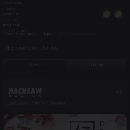
Главная страница
Игры
Игровой слот Densho
Игровой слот Densho
Обзор
Отзывы
4.0
Дата:
2023
RTP:
96%
VOL:
Высокая