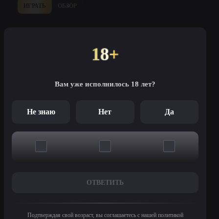
заинтересовала большое
ИГРАТЬ
ОБЗОР
количество посетителей сразу
же после запуска. Это
обусловлено…
18+
Это казино открылось в 2017
Вам уже исполнилось 18 лет?
году и сейчас является одним
из самых посещаемых. Игрокам
предлагается более 10 тысяч
Не знаю
Нет
Да
слотов, а также различные
настольные игры,…
ИГРАТЬ
ОБЗОР
Все казино
ОТВЕТИТЬ
Похожие игры
Подтверждая свой возраст, вы соглашаетесь с нашей политикой