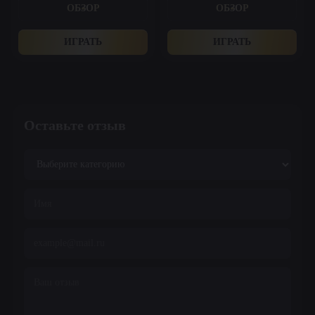
ОБЗОР
ОБЗОР
ИГРАТЬ
ИГРАТЬ
Оставьте отзыв