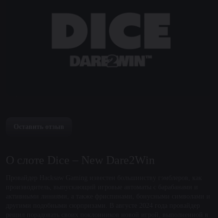
Оставить отзыв
О слоте Dice – New Dare2Win
Провайдер Hacksaw Gaming известен большинству гэмблеров, как
производитель, выпускающий игровые автоматы с барабанами и
активными линиями, а также фриспинами, бонусными символами и
другими подобными сюрпризами. В августе 2024 года провайдер
решил порадовать своих поклонников новой игрой, выполненной в