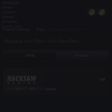
Главная страница
Игры
Игровой слот Dice - New Dare2Win
Игровой слот Dice - New Dare2Win
Обзор
Отзывы
4.0
Дата:
2024
RTP:
98%
VOL:
Средняя