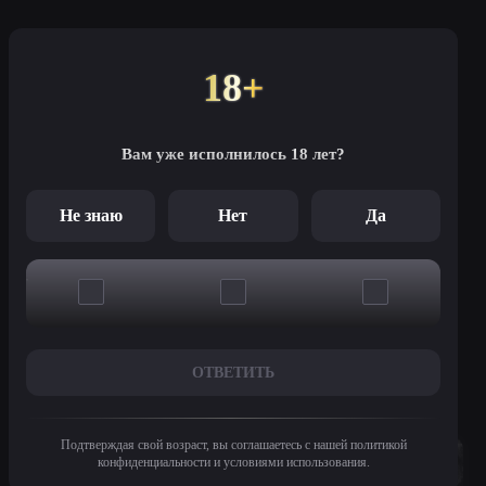
18+
Это казино открылось в 2017
году и сейчас является одним
из самых посещаемых. Игрокам
Вам уже исполнилось 18 лет?
предлагается более 10 тысяч
слотов, а также различные
настольные игры,…
Не знаю
Нет
Да
ИГРАТЬ
ОБЗОР
Все казино
ОТВЕТИТЬ
Похожие игры
Подтверждая свой возраст, вы соглашаетесь с нашей политикой
конфиденциальности и условиями использования.