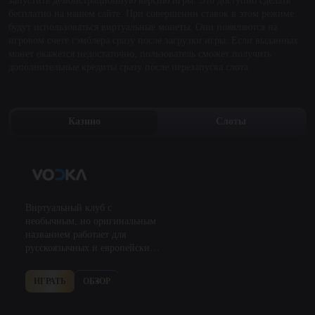
запустить демонстрационную версию игры. Это доступно сделать
бесплатно на нашем сайте. При совершении ставок в этом режиме
будут использоваться виртуальные монеты. Они появляются на
игровом счете гэмблера сразу после загрузки игры. Если выданных
монет окажется недостаточно, пользователь сможет получить
дополнительные кредиты сразу после перезапуска слота.
Казино
Слоты
Виртуальный клуб с
необычным, но оригинальным
названием работает для
русскоязычных и европейских
пользователей. Площадка
заинтересовала большое
ИГРАТЬ
ОБЗОР
количество посетителей сразу
же после запуска. Это
обусловлено…