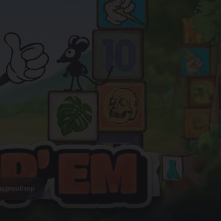
идеообзор