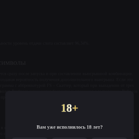
ости уровень отдачи слота составляет 96,34%.
 символы
тся сразу после запуска и при составлении выигрышной комбинации.
создавая вероятность получения дополнительного выигрыша. Если это
грамма с аббревиатурой FS – Скаттер, который при выпадении от трех
волов Разброса начинаются бесплатные вращения с выпадением Вайлдов
приобрести бонусы за 3-200 ставок (выбор вариантов большой).
18+
Вам уже исполнилось 18 лет?
 в них еще быстрее, рекомендуем запустить демоверсию автомата на
о совершать виртуальными кредитами, которые активируются на балансе