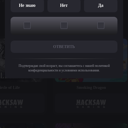
 а монеты закончатся, новые появятся на счету после перезагрузки
Не знаю
Нет
Да
ОТВЕТИТЬ
Подтверждая свой возраст, вы соглашаетесь с нашей политикой
конфиденциальности и условиями использования.
ЗОР
ИГРАТЬ
ОБЗОР
ircle of Life
Smoking Dragon