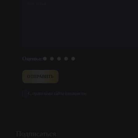
Оценка:
ОТПРАВИТЬ
С правилами сайта ознакомлен
Подписаться