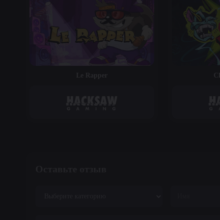
ИГРАТЬ
ОБЗОР
ИГРАТЬ
ОБ
Le Rapper
C
Оставьте отзыв