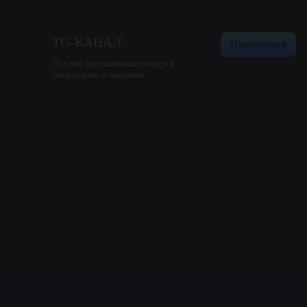
TG-КАНАЛ
Подписаться
Получай дополнительные бонусы в
дни рождения и праздники