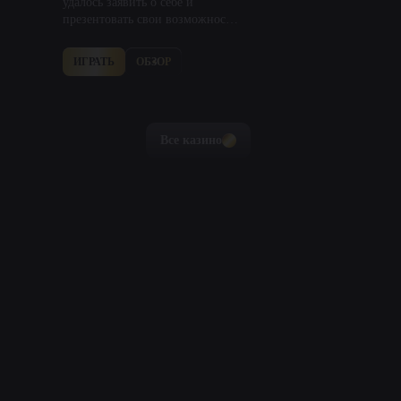
удалось заявить о себе и
презентовать свои возможности
с лучшей стороны. Сайт имеет
качественный
ИГРАТЬ
ОБЗОР
анимированный…
Все казино