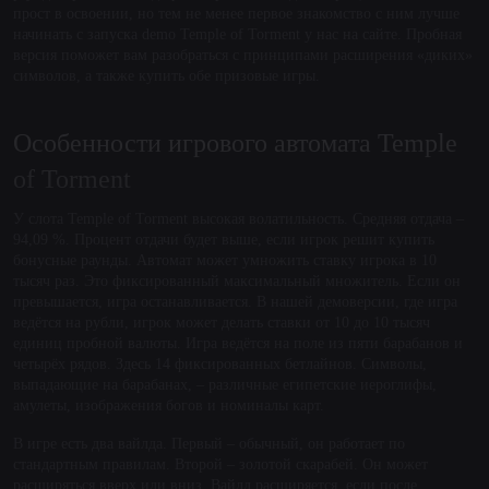
прост в освоении, но тем не менее первое знакомство с ним лучше
начинать с запуска demo Temple of Torment у нас на сайте. Пробная
версия поможет вам разобраться с принципами расширения «диких»
символов, а также купить обе призовые игры.
Особенности игрового автомата Temple
of Torment
У слота Temple of Torment высокая волатильность. Средняя отдача –
94,09 %. Процент отдачи будет выше, если игрок решит купить
бонусные раунды. Автомат может умножить ставку игрока в 10
тысяч раз. Это фиксированный максимальный множитель. Если он
превышается, игра останавливается. В нашей демоверсии, где игра
ведётся на рубли, игрок может делать ставки от 10 до 10 тысяч
единиц пробной валюты. Игра ведётся на поле из пяти барабанов и
четырёх рядов. Здесь 14 фиксированных бетлайнов. Символы,
выпадающие на барабанах, – различные египетские иероглифы,
амулеты, изображения богов и номиналы карт.
В игре есть два вайлда. Первый – обычный, он работает по
стандартным правилам. Второй – золотой скарабей. Он может
расширяться вверх или вниз. Вайлд расширяется, если после