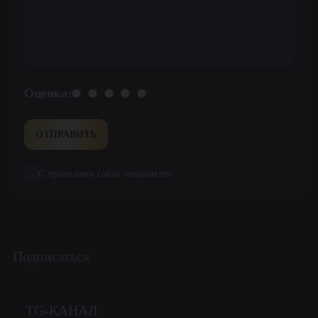
Оценка:
ОТПРАВИТЬ
С правилами сайта ознакомлен
Подписаться
TG-КАНАЛ