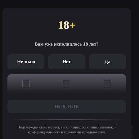
18+
Это казино открылось в 2017
году и сейчас является одним
из самых посещаемых. Игрокам
Вам уже исполнилось 18 лет?
предлагается более 10 тысяч
слотов, а также различные
настольные игры,…
ИГРАТЬ
ОБЗОР
Не знаю
Нет
Да
Все казино
ОТВЕТИТЬ
Похожие игры
Подтверждая свой возраст, вы соглашаетесь с нашей политикой
конфиденциальности и условиями использования.