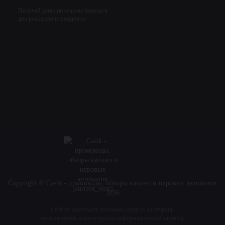
Получай дополнительные бонусы в
дни рождения и праздники
Copyright © Casik - промокоды, обзоры казино и игровых автоматов
2026
Сайт не принимает денежных средств со стороны
пользователей и носит только информационный характер