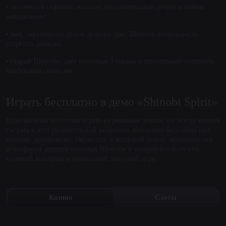
• пылающий сюрикен: наносит дополнительный разрез в любом
направлении;
• меч, окруженный духом дракона: даёт Шиноби возможность
разрезать дважды;
• старый Шиноби: даёт бонусные 3 сердца и увеличивает стоимость
бамбуковых символов.
Играть бесплатно в демо «Shinobi Spirit»
Если вы пока не готовы играть на реальные деньги, вы всегда можете
сыграть в этот увлекательный видеослот абсолютно бесплатно при
помощи деморежима. Окунитесь в японский сетинг, проникнитесь
атмосферой деревни опытных Шиноби и попробуйте получить
крупный выигрыш в уникальной бонусной игре.
Казино
Слоты