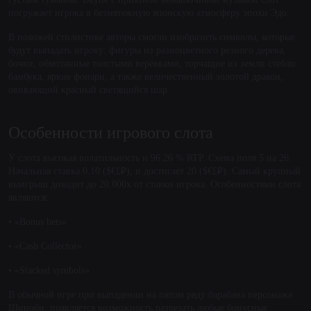
погружает игрока в безмятежную японскую атмосферу эпохи Эдо.
В похожей стилистике авторы смогли изобразить символы, которые
будут выпадать игроку: фигуры из разноцветного резного дерева,
бочки, обмотанные толстыми верёвками, торчащие из земли стебли
бамбука, яркие фонари, а также величественный золотой дракон,
овивающий красный светящийся шар.
Особенности игрового слота
У слота высокая волатильность и 96.26 % RTP. Схема поля 5 на 26.
Начальная ставка 0.10 ($€£₽), и достигает 20 ($€£₽). Самый крупный
выигрыш доходит до 20.000x от ставки игрока. Особенностями слота
являются:
• «Bonus bets»
• «Cash Collector»
• «Stacked symbols»
В обычной игре при выпадении на пятом ряду барабана персонажа
Шиноби, появляется возможность разрезать любые бонусные