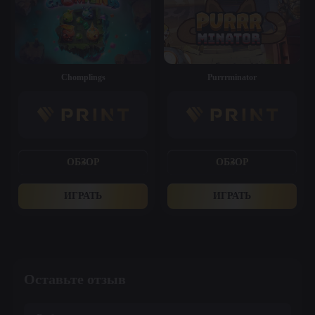
Chomplings
Purrrminator
ОБЗОР
ОБЗОР
ИГРАТЬ
ИГРАТЬ
Оставьте отзыв