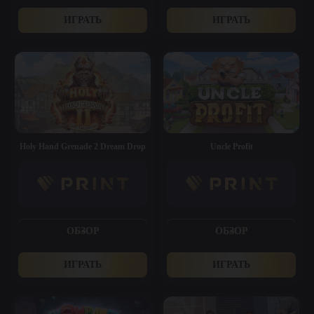
ИГРАТЬ
ИГРАТЬ
Holy Hand Grenade 2 Dream Drop
Uncle Profit
ОБЗОР
ОБЗОР
ИГРАТЬ
ИГРАТЬ